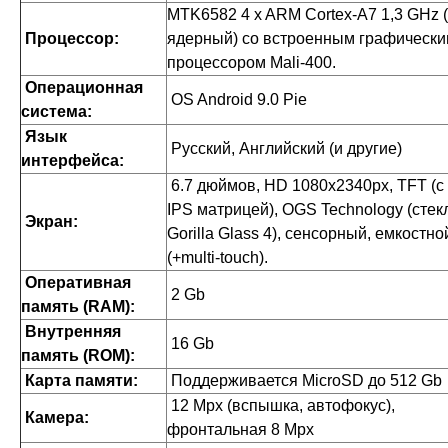
MTK6582 4 x ARM Cortex-A7 1,3 GHz 
Процессор:
ядерный)
со встроенным графическ
процессором
Mali-400
.
Операционная
OS Android 9.0 Pie
система:
Язык
Русский, Английский (и другие)
интерфейса:
6.7 дюймов, HD 1080x2340px, TFT (с
IPS матрицей), OGS Technology (стек
Экран:
Gorilla Glass 4), сенсорный, емкостно
(+multi-touch).
Оперативная
2 Gb
память (RAM):
Внутренняя
16 Gb
память (ROM):
Карта памяти:
Поддерживается MicroSD до 512 Gb
12 Mpx (вспышка, автофокус),
Камера:
фронтальная 8 Mpx