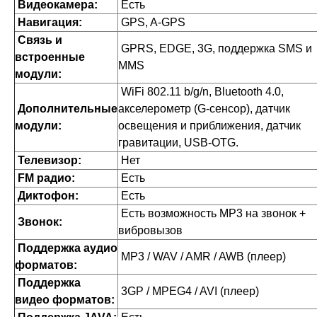
Видеокамера:
Есть
Навигация:
GPS, A-GPS
Связь и
GPRS, EDGE, 3G, поддержка SMS и
встроенные
MMS
модули:
WiFi 802.11 b/g/n, Bluetooth 4.0,
Дополнительные
акселерометр (G-сенсор), датчик
модули:
освещения и приближения, датчик
гравитации, USB-OTG.
Телевизор:
Нет
FM радио:
Есть
Диктофон:
Есть
Есть возможность MP3 на звонок +
Звонок:
вибровызов
Поддержка аудио
MP3 / WAV / AMR / AWB (плеер)
форматов:
Поддержка
3GP / MPEG4 / AVI (плеер)
видео форматов: