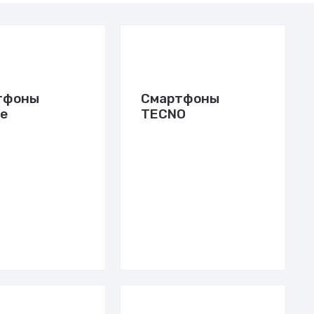
тфоны
Смартфоны
me
TECNO