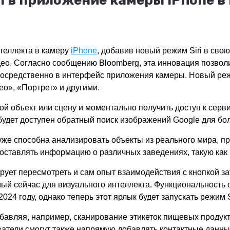
i в приложение камеры iPhone в 
нтеллекта в камеру
iPhone
, добавив новый режим Siri в сво
део. Согласно сообщению Bloomberg, эта инновация позвол
посредственно в интерфейс приложения камеры. Новый ре
ео», «Портрет» и другими.
бой объект или сцену и моментально получить доступ к се
удет доступен обратный поиск изображений Google для бол
уже способна анализировать объекты из реального мира, 
доставлять информацию о различных заведениях, такую как
ет пересмотреть и сам опыт взаимодействия с кнопкой затво
й сейчас для визуального интеллекта. Функциональность о
024 году, однако теперь этот ярлык будет запускать режим 
обавляя, например, сканирование этикеток пищевых продук
ватели смогут также напрямую добавлять контактные данные