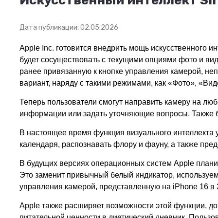
Искусственный интеллект Sir
Дата публикации: 02.05.2026
Apple Inc. готовится внедрить мощь искусственного и
будет сосуществовать с текущими опциями фото и ви
ранее привязанную к кнопке управления камерой, не
вариант, наряду с такими режимами, как «Фото», «Вид
Теперь пользователи смогут направить камеру на лю
информации или задать уточняющие вопросы. Также б
В настоящее время функция визуального интеллекта 
календаря, распознавать флору и фауну, а также пре
В будущих версиях операционных систем Apple планиру
Это заменит привычный белый индикатор, используемы
управления камерой, представленную на iPhone 16 в 2
Apple также расширяет возможности этой функции, д
питательной ценности в диетический дневник. Пользо