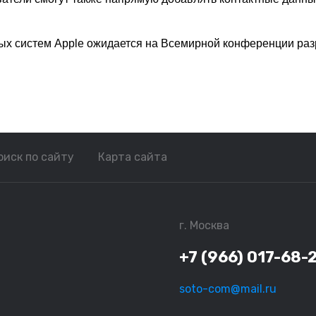
ых систем Apple ожидается на Всемирной конференции раз
оиск по сайту
Карта сайта
г. Москва
+7 (966) 017-68-
soto-com@mail.ru