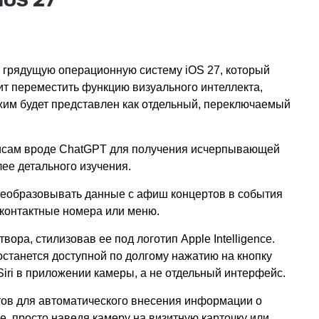
iOS 27
ю грядущую операционную систему iOS 27, который
ит переместить функцию визуального интеллекта,
жим будет представлен как отдельный, переключаемый
рвисам вроде ChatGPT для получения исчерпывающей
ее детального изучения.
преобразовывать данные с афиш концертов в события
 контактные номера или меню.
ра, стилизовав ее под логотип Apple Intelligence.
станется доступной по долгому нажатию на кнопку
Siri в приложении камеры, а не отдельный интерфейс.
тов для автоматического внесения информации о
, просто наведя камеру на визитную карточку или