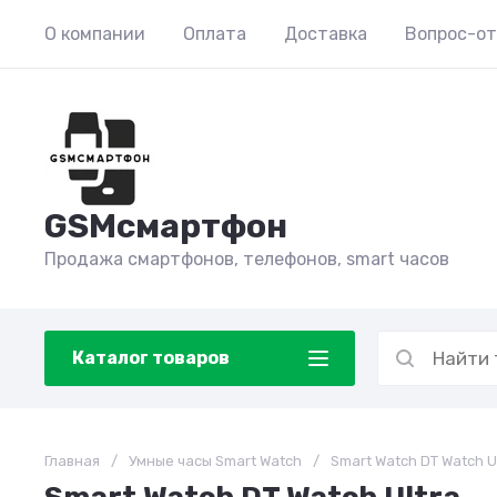
О компании
Оплата
Доставка
Вопрос-о
GSMсмартфон
Продажа смартфонов, телефонов, smart часов
Каталог товаров
Главная
/
Умные часы Smart Watch
/
Smart Watch DT Watch U