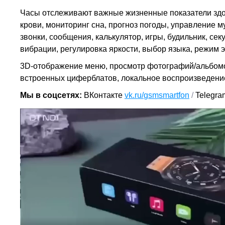
Часы отслеживают важные жизненные показатели здо
крови, мониторинг сна,
прогноз погоды,
управление м
звонки,
сообщения,
калькулятор,
игры,
будильник,
сек
вибрации,
регулировка яркости,
выбор языка,
режим э
3D-отображение меню,
просмотр фотографий/альбом
встроенных циферблатов, локальное воспроизведение 
Мы в соцсетях:
ВКонтакте
vk.ru/
gsmsmartfon
/
Telegra