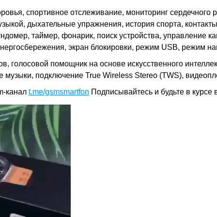
ровья, c
портивное отслеживание, мониторинг сердечного р
узыкой,
дыхательные упражнения,
история спорта,
контакт
ундомер,
таймер,
фонарик,
поиск устройства,
управление к
нергосбережения, экран блокировки, режим USB, режим н
ов,
голосовой помощник на основе искусственного интелле
музыки, подключение True Wireless Stereo (TWS), видеопл
m-канал
t.me/gsmsmartfon
Подписывайтесь и будьте в курсе 