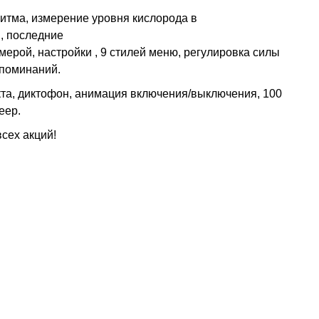
итма, измерение уровня кислорода в
ы,
последние
амерой,
настройки
,
9 стилей меню,
регулировка силы
апоминаний.
кта,
диктофон,
анимация включения/выключения,
100
еер.
всех акций!